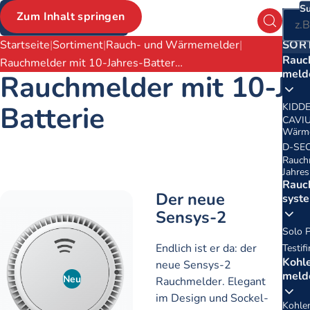
Su
Zum Inhalt springen
Ha
Suchform
Brotkrumen
Haup
Startseite
Sortiment
Rauch- und Wärme­­­melder
SOR
Rauch
Rauchmelder mit 10-Jahres-Batter…
meld
Rauchmelder mit 10-Ja
Batterie
KIDDE
CAVIU
Wärm
D-SEC
Rauch
Jahres
Rauch
Der neue
Art
syst
Sensys-2
1.2
Solo 
UV
Endlich ist er da: der
Testif
35,
Kohl
neue Sensys-2
meld
Neu
Rauchmelder. Elegant
im Design und Sockel-
Kohle