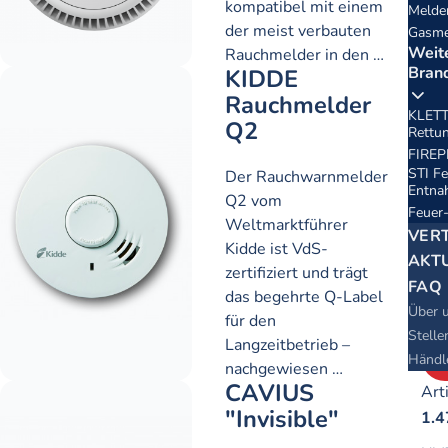
kompatibel mit einem
Melde
der meist verbauten
Gasme
Weit
Rauchmelder in den …
Bran
KIDDE
Art
Rauchmelder
1.3
KLETT
Q2
Rettun
UV
FIREP
35,
STI Fe
Der Rauchwarnmelder
Entna
Q2 vom
Feuer
Weltmarktführer
VER
Kidde ist VdS-
AKT
zertifiziert und trägt
FAQ
das begehrte Q-Label
Über 
für den
Stell
Langzeitbetrieb –
Händl
nachgewiesen …
CAVIUS
Art
"Invisible"
1.4