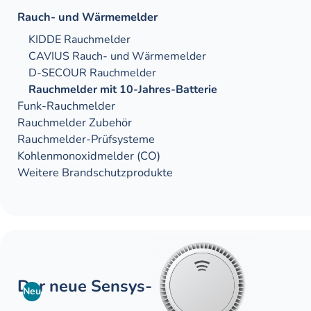
Rauch- und Wärme­­­melder
KIDDE Rauchmelder
CAVIUS Rauch- und Wärmemelder
D-SECOUR Rauchmelder
Rauchmelder mit 10-Jahres-Batterie
Funk-Rauchmelder
Rauchmelder Zubehör
Rauch­melder-Prüf­systeme
Kohlen­monoxid­melder (CO)
Weitere Brandschutz­produkte
Der neue Sensys-2
Neu