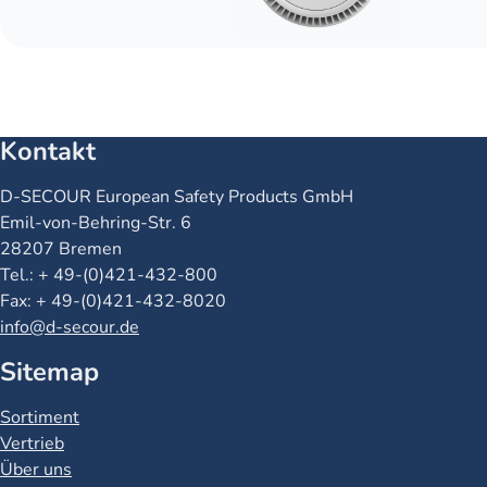
Kontakt
Name
D-SECOUR European Safety Products GmbH
Straße
Emil-von-Behring-Str. 6
Ort
28207 Bremen
Telefon
Tel.: + 49-(0)421-432-800
Fax
Fax: + 49-(0)421-432-8020
Email
info@d-secour.de
Sitemap
Sortiment
Vertrieb
Über uns