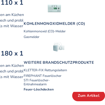
 110 x 110 cm
Artikel-Nr.:
1.38.12.00
hen am Küchenherd. Eine Löschdecke
UVP
:
rasch und problemlos, denn diese
39,20 €
KOHLEN­MONOXID­MELDER (CO)
inkl. MwSt.
ls mit Wasser …
Kohlenmonoxid (CO)-Melder
HEK anzeigen
Gasmelder
Zum Artikel
 180 x 120 cm
Artikel-Nr.:
1.38.32.00
WEITERE BRANDSCHUTZ­PRODUKTE
hen am Küchenherd. Eine Löschdecke
UVP
:
KLETTER-FIX Rettungsleitern
rasch und problemlos, denn diese
58,90 €
inkl. MwSt.
FIREPHANT Feuerlöscher
ls mit Wasser …
STI Feuerlöscher-
Entnahmealarm
HEK anzeigen
Feuer-Löschdecken
Zum Artikel