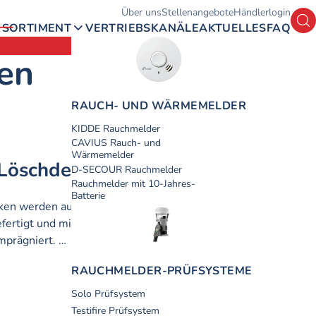
Hauptmenü
Über uns
Stellenangebote
Händlerlogin
Su
SORTIMENT
VERTRIEBSKANÄLE
AKTUELLES
FAQ
en
RAUCH- UND WÄRME­­­MELDER
KIDDE Rauchmelder
CAVIUS Rauch- und
Wärmemelder
Löschdecke FS180
Artikel-Nr.:
D-SECOUR Rauchmelder
Rauchmelder mit 10-Jahres-
1.27.15.00
Batterie
ken werden aus dem hochwertigen
UVP
:
fertigt und mit halogenfreiem
58,90 €
inkl. MwSt.
mprägniert. …
HEK anzeigen
RAUCH­MELDER-PRÜF­SYSTEME
Solo Prüfsystem
Zum Artikel
Testifire Prüfsystem