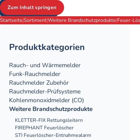
Zum Inhalt springen
Brotkrumen
Startseite
Sortiment
Weitere Brandschutz­produkte
Feuer-Lö
Produktkategorien
Rauch- und Wärme­­­melder
Funk-Rauchmelder
Rauchmelder Zubehör
Rauch­melder-Prüf­systeme
Kohlen­monoxid­melder (CO)
Weitere Brandschutz­produkte
KLETTER-FIX Rettungsleitern
FIREPHANT Feuerlöscher
STI Feuerlöscher-Entnahmealarm